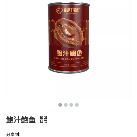
鲍汁鲍鱼
分享到：